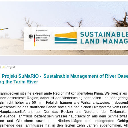
iO
Projekt
 Projekt SuMaRiO -
Su
stainable
Ma
nagement of
Ri
ver
O
as
ng the Tarim River
arimbecken ist eine extrem aride Region mit kontinentalem Klima. Weltweit ist es
en entfernteste Region, daher ist der Niederschlag sehr selten und sehr gering
ahr nicht höher als 50 mm. Folglich hängen alle Wirtschaftszweige, insbesond
wirtschaft und das städtische Leben sowie die natürlichen Ökosysteme vom Flus
Hauptwasserlieferant ab. Der das Becken am Nordrand der Taklamakan
hfließende Tarimfluss bezieht sein Wasser hauptsächlich aus dem Schmelzwas
ee und Gletschern sowie den Niederschlägen der umliegenden Gebirg
ussmenge des Tarimflusses hat in den letzten zehn Jahren zugenommen. All