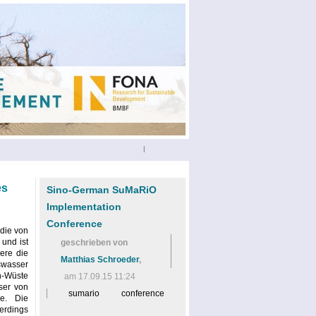
|
es
Sino-German SuMaRiO
Implementation
Conference
 die von
 und ist
geschrieben von
ere die
Matthias Schroeder
,
swasser
-Wüste
am 17.09.15 11:24
ser von
sumario
conference
e. Die
erdings