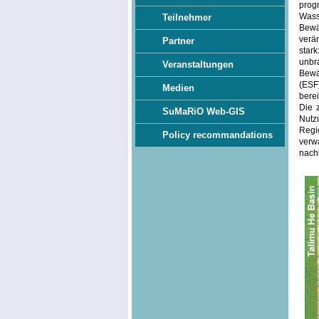
pro
Wass
Teilnehmer
Bewä
verä
Partner
star
unbr
Veranstaltungen
Bewä
(ESF
Medien
berei
Die 
SuMaRiO Web-GIS
Nutz
Regi
Policy recommandations
verw
nachh