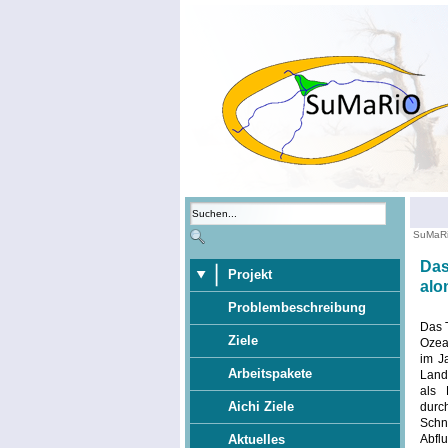
SuMaR
Das
Projekt
alo
Problembeschreibung
Das T
Ziele
Ozean
im J
Arbeitspakete
Land
als 
Aichi Ziele
durc
Schn
Abfl
Aktuelles