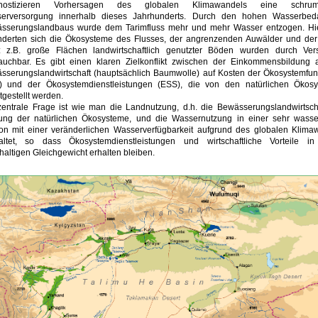
gnostizieren Vorhersagen des globalen Klimawandels eine schrum
erversorgung innerhalb dieses Jahrhunderts. Durch den hohen Wasserbed
sserungslandbaus wurde dem Tarimfluss mehr und mehr Wasser entzogen. Hi
nderten sich die Ökosysteme des Flusses, der angrenzenden Auwälder und de
k: z.B. große Flächen landwirtschaftlich genutzter Böden wurden durch Ver
auchbar. Es gibt einen klaren Zielkonflikt zwischen der Einkommensbildung 
sserungslandwirtschaft (hauptsächlich Baumwolle) auf Kosten der Ökosystemfun
) und der Ökosystemdienstleistungen (ESS), die von den natürlichen Ökos
tgestellt werden.
zentrale Frage ist wie man die Landnutzung, d.h. die Bewässerungslandwirtsch
ung der natürlichen Ökosysteme, und die Wassernutzung in einer sehr wass
on mit einer veränderlichen Wasserverfügbarkeit aufgrund des globalen Klima
altet, so dass Ökosystemdienstleistungen und wirtschaftliche Vorteile i
altigen Gleichgewicht erhalten bleiben.