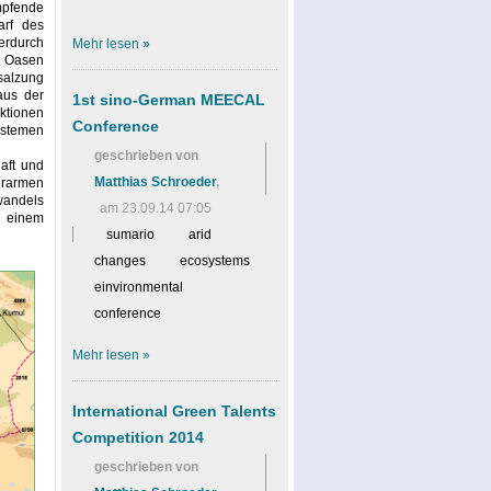
pfende
arf des
erdurch
Mehr
lesen »
r Oasen
salzung
aus der
1st sino-German MEECAL
ktionen
Conference
ystemen
geschrieben von
aft und
Matthias Schroeder
,
erarmen
wandels
am 23.09.14 07:05
n einem
sumario
arid
changes
ecosystems
einvironmental
conference
Mehr
lesen »
International Green Talents
Competition 2014
geschrieben von