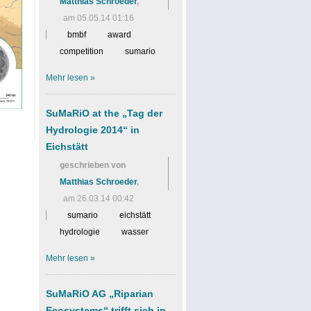
Matthias Schroeder
,
am 05.05.14 01:16
bmbf
award
competition
sumario
Mehr
lesen »
SuMaRiO at the „Tag der
Hydrologie 2014“ in
Eichstätt
geschrieben von
Matthias Schroeder
,
am 26.03.14 00:42
sumario
eichstätt
hydrologie
wasser
Mehr
lesen »
SuMaRiO AG „Riparian
Ecosystems“ trifft sich in