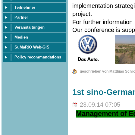
implementation strateg
Teilnehmer
project.
Partner
For further information
Veranstaltungen
Our conference is sup
Medien
SuMaRiO Web-GIS
Policy recommandations
geschrieben von Matthias Schr
1st sino-Germ
23.09.14 07:05
Management of Ec