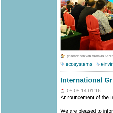
geschrieben von Matthias Schr
ecosystems
einvi
International G
05.05.14 01:16
Announcement of the In
We are pleased to info