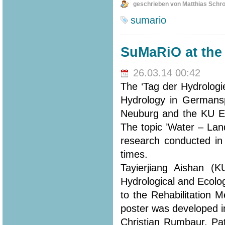
geschrieben von Matthias Schr
sumario
SuMaRiO at the 
26.03.14 00:42
The ‘Tag der Hydrologi
Hydrology in Germansp
Neuburg and the KU Eic
The topic ’Water – Lan
research conducted in
times.
Tayierjiang Aishan (
Hydrological and Ecolo
to the Rehabilitation 
poster was developed in
Christian Rumbaur, Pa