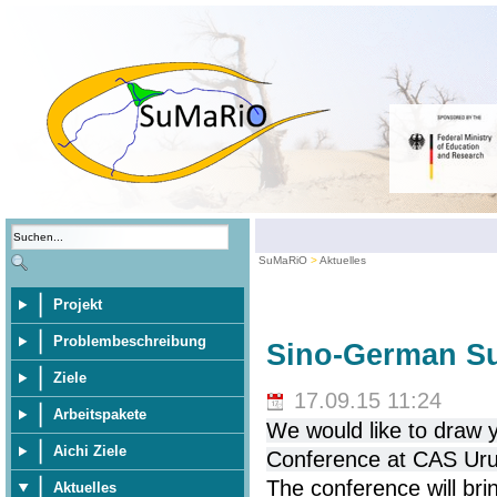
SuMaRiO
Aktuelles
Projekt
Problembeschreibung
Sino-German S
Ziele
17.09.15 11:24
Arbeitspakete
We would like to draw 
Aichi Ziele
Conference at CAS Uru
The conference will bri
Aktuelles